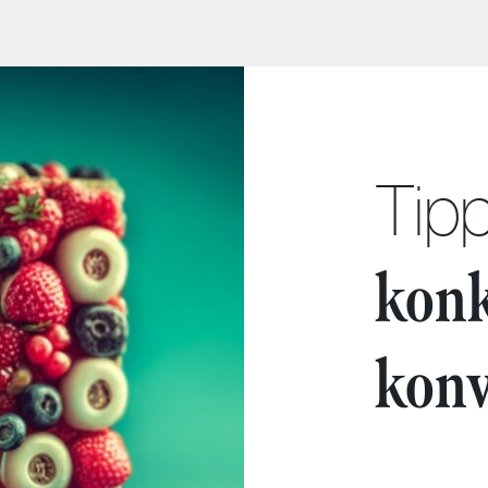
Tipp
kon
konv