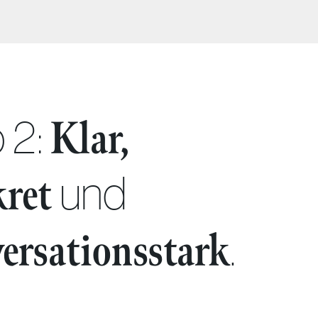
 2:
Klar,
und
kret
.
ersationsstark