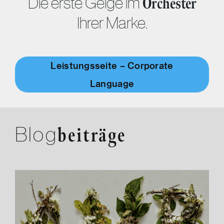
Die erste Geige im
Orchester
Ihrer Marke.
Leistungsseite – Corporate
Language
Blog
beiträge