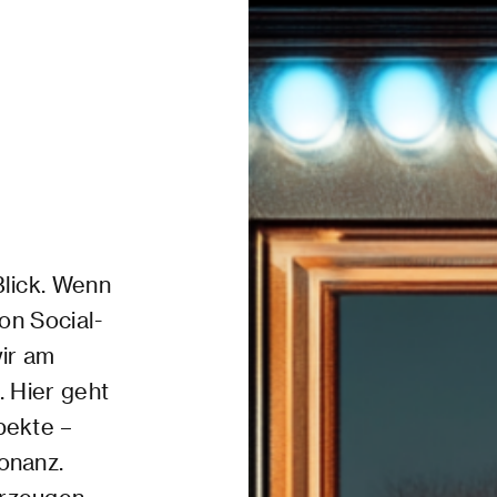
Blick. Wenn
on Social-
ir am
. Hier geht
pekte –
onanz.