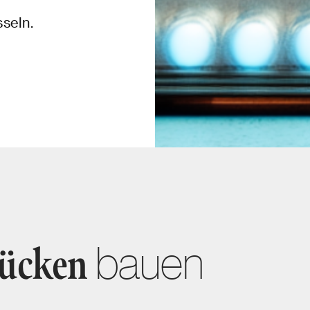
seln.
bauen
rücken