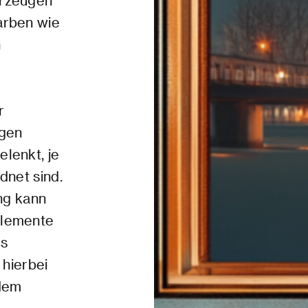
erzeugen
arben wie
n
r
ugen
lenkt, je
dnet sind.
ng kann
elemente
es
 hierbei
udem