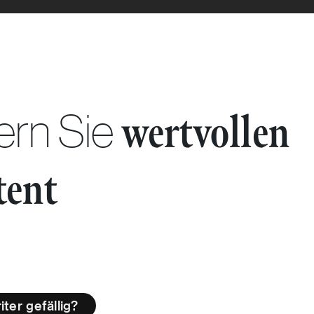
ern Sie
wertvollen
tent
ter gefällig?