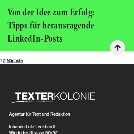
Von der Idee zum Erfolg:
Tipps für herausragende
LinkedIn-Posts
Seitennummerierung
1
2
Nächste
der
Beiträge
Agentur für Text und Redaktion
Inhaber: Lutz Leukhardt
Windorfer Strasse 90/92