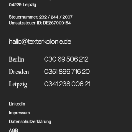
04229 Leipzig
Steuernummer: 232 / 244 / 2007
Umsatzsteuer-ID: DE267909154
hallo@texterkolonie.de
030 69 506 212
Berlin
0351 896 716 20
Dresden
0341 238 006 21
Leipzig
LinkedIn
Impressum
Datenschutzerklärung
AGB